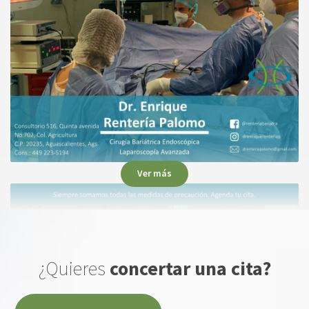
un excelente doctor, y ser humano, te explica
a detalle sin dejar duda alguna.
Paciente
Excelente muy buen dr y buena persona
Ver más
bendiciones.
Paciente
¿Quieres
concertar una cita?
El mejoooooor Doctor !!! La verdad es súper