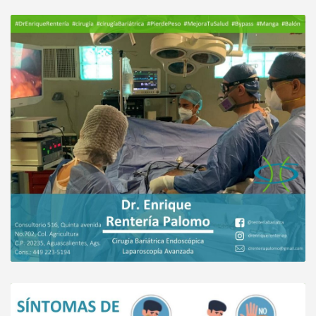
como persona y no me atendió como si
fuera solo un gordo más
Paciente
Me gusto mucho el trato que me dio el
doctor, es muy detallista en todo y me
contesto todas mis dudas y se ve que sabe
del tema muchísimo además es muy
guapo.!!
Paciente