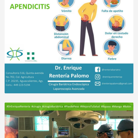
Buena explicación y atención, resolvió todas
mis dudas y quedé satisfecha con la
consulta, gracias.
Paciente
Me sentí Agusto cn la atencion muy claro tod
muy amable atento el doct muy satisfecha
Paciente